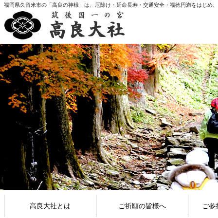
福岡県久留米市の「高良の神様」は、厄除け・延命長寿・交通安全・福徳円満をはじめ、生
しました
高良大社とは
ご祈願の皆様へ
ご参