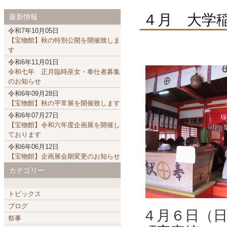
４月 大学
最新情報
令和7年10月05日
【宝物館】秋の特別公開を開催致しま
す
令和6年11月01日
令和七年 正月臨時巫女・奉仕者募集
のお知らせ
令和6年09月28日
【宝物館】秋の平常展を開催致します
令和6年07月27日
【宝物館】令和六年度企画展を開催し
ております
令和6年06月12日
【宝物館】企画展会期変更のお知らせ
カテゴリー
トピックス
ブログ
４月６日（
祭事