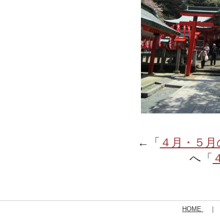
←「
４月・５月
へ「
HOME